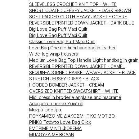
SLEEVELESS CROCHET-KNIT TOP - WHITE
SHORT COATED JERSEY JACKET - DARK BROWN
SOFT PADDED CLOTH HEAVY JACKET - OCHRE
REVERSIBLE PRINTED DOWN JACKET - DARK BLUE
Big Love Bag Puff Maxi Quilt
Big Love Bag Puff Maxi Quilt
Classic Love Bag Puff Maxi Quilt
Love Bag One medium handbag in leather
Wide-leg wrap trousers
Medium Love Bag Top Handle Light handbag in grain
REVERSIBLE PRINTED DOWN JACKET - CAMEL
SEQUIN-ADORNED BASKETWEAVE JACKET - BLACK
STRETCH JERSEY DRESS - BLACK
HOODED BOMBER JACKET - CREAM
OVERSIZED KNITTED SWEATSHIRT - WHITE
Midi dress in broderie anglaise and macramé
Ασύμμετρη unisex ζακέτα
Μακρύ φόρεμα
ΠΟΥΚΑΜΙΣΟ ΜΕ ΔΙΑΚΟΣΜΗΤΙΚΟ ΜΟΤΙΒΟ
PINKO Τσάντα Love Bag Click
ΕΜΠΡΙΜΕ ΜΙΝΤΙ ΦΟΡΕΜΑ
ΜΠΛΟΥΖΑ ΜΕ ΒΟΛΑΝ