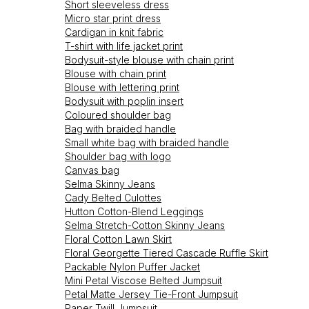
Short sleeveless dress
Micro star print dress
Cardigan in knit fabric
T-shirt with life jacket print
Bodysuit-style blouse with chain print
Blouse with chain print
Blouse with lettering print
Bodysuit with poplin insert
Coloured shoulder bag
Bag with braided handle
Small white bag with braided handle
Shoulder bag with logo
Canvas bag
Selma Skinny Jeans
Cady Belted Culottes
Hutton Cotton-Blend Leggings
Selma Stretch-Cotton Skinny Jeans
Floral Cotton Lawn Skirt
Floral Georgette Tiered Cascade Ruffle Skirt
Packable Nylon Puffer Jacket
Mini Petal Viscose Belted Jumpsuit
Petal Matte Jersey Tie-Front Jumpsuit
Paper Twill Jumpsuit