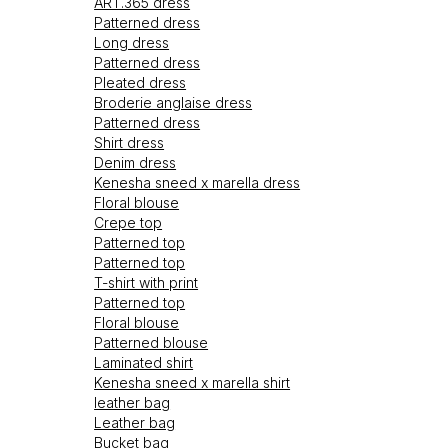
ART.365 dress
Patterned dress
Long dress
Patterned dress
Pleated dress
Broderie anglaise dress
Patterned dress
Shirt dress
Denim dress
Kenesha sneed x marella dress
Floral blouse
Crepe top
Patterned top
Patterned top
T-shirt with print
Patterned top
Floral blouse
Patterned blouse
Laminated shirt
Kenesha sneed x marella shirt
leather bag
Leather bag
Bucket bag