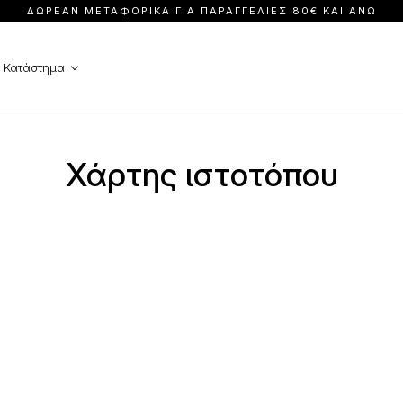
ΔΩΡΕΆΝ ΜΕΤΑΦΟΡΙΚΆ ΓΙΑ ΠΑΡΑΓΓΕΛΊΕΣ 80€ ΚΑΙ ΆΝΩ
Ολόσωμες φόρμες
Φορέματα
Παλτά
Φούστες & Σορ
Κατάστημα
Παντελόνια
Χάρτης ιστοτόπου