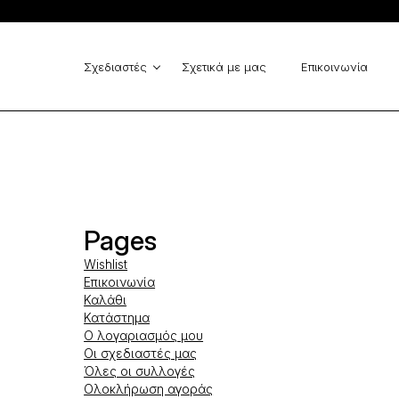
Cinema - Zinas
GUESS
Vlassi Holeva
Elisabetta Franchi
MARELLA
Michael Kors
Σχεδιαστές
Σχετικά με μας
Επικοινωνία
La Vaca Loca
Cinema - Zinas
Pages
Wishlist
Επικοινωνία
Καλάθι
Κατάστημα
Ο λογαριασμός μου
Οι σχεδιαστές μας
Όλες οι συλλογές
Ολοκλήρωση αγοράς