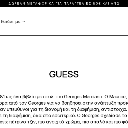
ΔΩΡΕΑΝ ΜΕΤΑΦΟΡΙΚΑ ΓΙΑ ΠΑΡΑΓΓΕΛΙΕΣ 80€ ΚΑΙ ΑΝΩ
Ολόσωμες φόρμες
Φορέματα
Παλτά
Φούστες & Σορ
Κατάστημα
Παντελόνια
GUESS
81 ως ένα βιβλίο με στυλ του Georges Marciano. Ο Maurice
ρά από τον Georges για να βοηθήσει στην ανάπτυξη προϊ
αν υπεύθυνοι για τη διανομή και τη διαφήμιση, αντίστοιχα.
ε τη διαφήμιση, όλα στο εσωτερικό. Ο Georges σχεδίασε τ
ss: πέτρινο τζιν, πιο ανοιχτό χρώμα, πιο απαλό και πιο