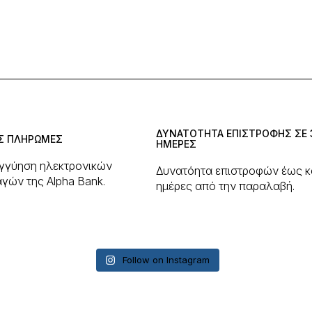
το
προϊόν
προϊόν
έχει
έχει
πολλαπλές
πολλαπλέ
παραλλαγές.
παραλλαγέ
Οι
Οι
επιλογές
επιλογές
μπορούν
μπορούν
να
να
επιλεγούν
ΔΥΝΑΤΟΤΗΤΑ ΕΠΙΣΤΡΟΦΗΣ ΣΕ 
επιλεγούν
στη
Σ ΠΛΗΡΩΜΕΣ
ΗΜΕΡΕΣ
στη
σελίδα
σελίδα
εγγύηση ηλεκτρονικών
του
Δυνατόητα επιστροφών έως κ
του
προϊόντος
γών της Alpha Bank.
ημέρες από την παραλαβή.
προϊόντος
Follow on Instagram