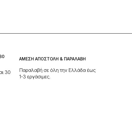
ς
ς.
30
ΑΜΕΣΗ ΑΠΟΣΤΟΛΗ & ΠΑΡΑΛΑΒΗ
Παραλαβή σε όλη την Ελλάδα έως
αι 30
1-3 εργάσιμες.