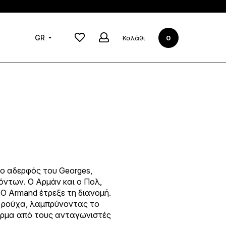
Νέα Συλλογή
τσάκια
Νέα από
GR
2019-2020
Καλάθι
0
Cinema - Zinas
, ο αδερφός του Georges,
όντων. Ο Αρμάν και ο Πολ,
 Ο Armand έτρεξε τη διανομή.
α ρούχα, λαμπρύνοντας το
 φόρμα από τους ανταγωνιστές