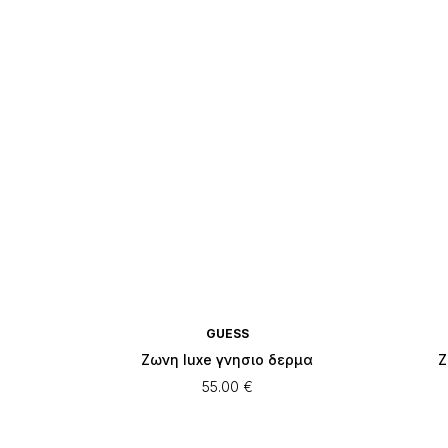
GUESS
Ζωνη luxe γνησιο δερμα
Ζ
55.00
€
Αυτό
το