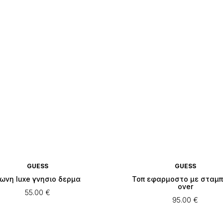
GUESS
GUESS
ωνη luxe γνησιο δερμα
Τοπ εφαρμοστο με σταμπα
over
55.00
€
95.00
€
Αυτό
Αυτό
το