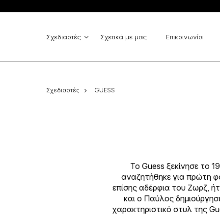
Cinema - Zinas
GUESS
Vlassi Holeva
Elisabetta Franchi
MARELLA
Michael Kors
Σχεδιαστές
Σχετικά με μας
Επικοινωνία
La Vaca Loca
Cinema - Zinas
Σχεδιαστές
GUESS
Το Guess ξεκίνησε το 19
αναζητήθηκε για πρώτη φο
επίσης αδέρφια του Ζωρζ, ήτ
και ο Παύλος δημιούργησ
χαρακτηριστικό στυλ της Gue