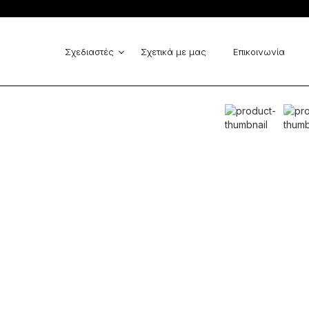
Cinema - Zinas
GUESS
Vlassi Holeva
Elisabetta Franchi
MARELLA
Michael Kors
Σχεδιαστές
Σχετικά με μας
Επικοινωνία
La Vaca Loca
Cinema - Zinas