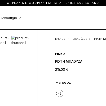
ΔΩΡΕΆΝ ΜΕΤΑΦΟΡΙΚΆ ΓΙΑ ΠΑΡΑΓΓΕΛΊΕΣ 80€ ΚΑΙ ΆΝΩ
Ολόσωμες φόρμες
Φορέματα
Παλτά
Φούστες & Σορ
Κατάστημα
Παντελόνια
E-Shop
Μπλούζες
ΡΙΧΤΗ 
PINKO
ΡΙΧΤΗ ΜΠΛΟΥΖΑ
215.00
€
ΜΈΓΕΘΟΣ
46