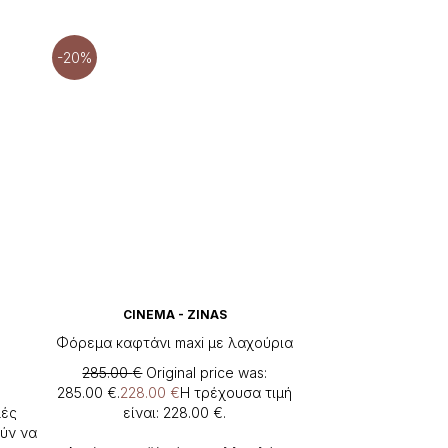
-20%
CINEMA - ZINAS
Φόρεμα καφτάνι maxi με λαχούρια
285.00
€
Original price was:
285.00 €.
228.00
€
Η τρέχουσα τιμή
λές
είναι: 228.00 €.
ύν να