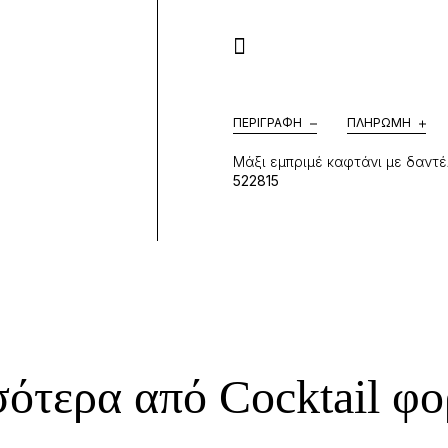
ΠΕΡΙΓΡΑΦΉ
ΠΛΗΡΩΜΉ
Μάξι εμπριμέ καφτάνι με δαντ
522815
ότερα από Cocktail φ