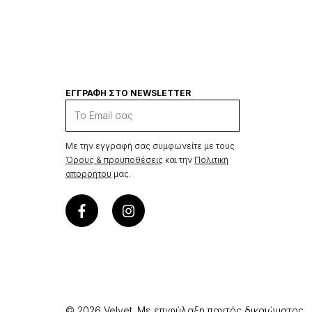
ΕΓΓΡΑΦΉ ΣΤΟ NEWSLETTER
Με την εγγραφή σας συμφωνείτε με τους
Όρους & προϋποθέσεις
και την
Πολιτική
απορρήτου
μας.
© 2026 Velvet. Με επιφύλαξη παντός δικαιώματος