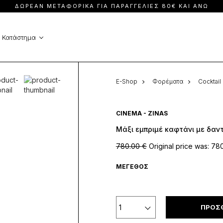
ΔΩΡΕΆΝ ΜΕΤΑΦΟΡΙΚΆ ΓΙΑ ΠΑΡΑΓΓΕΛΊΕΣ 80€ ΚΑΙ ΆΝΩ
Ολόσωμες φόρμες
Φορέματα
Παλτά
Φούστες & Σορ
Κατάστημα
Παντελόνια
E-Shop
Φορέματα
Cocktai
CINEMA - ZINAS
Μάξι εμπριμέ καφτάνι με δαν
780.00
€
Original price was: 78
ΜΈΓΕΘΟΣ
ΠΡΟΣΘ