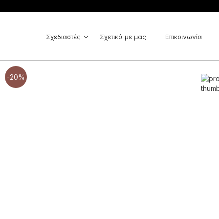
Cinema - Zinas
GUESS
Vlassi Holeva
Elisabetta Franchi
MARELLA
Michael Kors
Σχεδιαστές
Σχετικά με μας
Επικοινωνία
La Vaca Loca
Cinema - Zinas
-20%