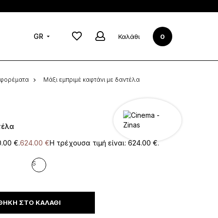
Νέα Συλλογή
τσάκια
Νέα από
GR
2019-2020
Καλάθι
0
Cinema - Zinas
l φορέματα
Μάξι εμπριμέ καφτάνι με δαντέλα
τέλα
0.00 €.
624.00
€
Η τρέχουσα τιμή είναι: 624.00 €.
S
ΉΚΗ ΣΤΟ ΚΑΛΆΘΙ