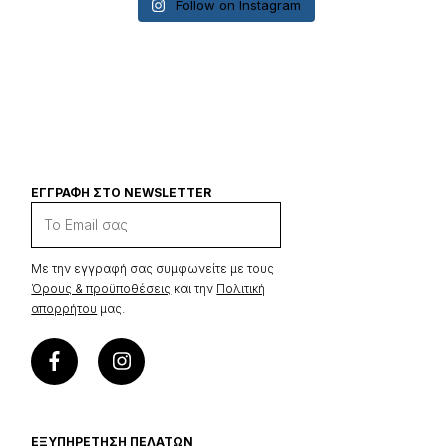
Follow on Instagram
EN
GR
ΕΓΓΡΑΦΉ ΣΤΟ NEWSLETTER
Με την εγγραφή σας συμφωνείτε με τους
Όρους & προϋποθέσεις
και την
Πολιτική
απορρήτου
μας.
ΕΞΥΠΗΡΈΤΗΣΗ ΠΕΛΑΤΏΝ