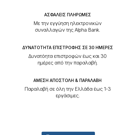
σελίδα
του
ΑΣΦΑΛΕΙΣ ΠΛΗΡΩΜΕΣ
προϊόντος
E-SHOP
Με την εγγύηση ηλεκτρονικών
συναλλαγών της Alpha Bank.
ΣΧΕΔΙΑΣΤΈΣ
COLLECTION
ΔΥΝΑΤΟΤΗΤΑ ΕΠΙΣΤΡΟΦΗΣ ΣΕ 30 ΗΜΕΡΕΣ
ΣΧΕΤΙΚΆ ΜΕ ΜΑΣ
Δυνατόητα επιστροφών έως και 30
ημέρες από την παραλαβή.
ΕΠΙΚΟΙΝΩΝΊΑ
ΑΜΕΣΗ ΑΠΟΣΤΟΛΗ & ΠΑΡΑΛΑΒΗ
Παραλαβή σε όλη την Ελλάδα έως 1-3
εργάσιμες.
ΑΓΌΡΑΣΕ ΤΩΡΑ
Νικηφόρου Θεοτόκη 42
Κέρκυρα, Ελλάδα 49131