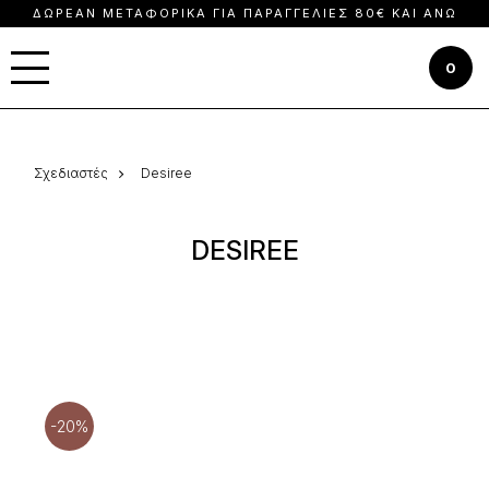
ΔΩΡΕΆΝ ΜΕΤΑΦΟΡΙΚΆ ΓΙΑ ΠΑΡΑΓΓΕΛΊΕΣ 80€ ΚΑΙ ΆΝΩ
Button
0
Σχεδιαστές
Desiree
DESIREE
-20%