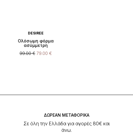
DESIREE
Ολόσωμη φόρμα
ασύμμετρη
Original
Η
99.00
€
79.00
€
price
τρέχουσα
Αυτό
was:
τιμή
το
99.00 €.
είναι:
προϊόν
79.00 €.
έχει
πολλαπλές
παραλλαγές.
Οι
επιλογές
μπορούν
ΔΩΡΕΑΝ ΜΕΤΑΦΟΡΙΚΑ
να
Σε όλη την Ελλάδα για αγορές 80€ και
επιλεγούν
άνω.
στη