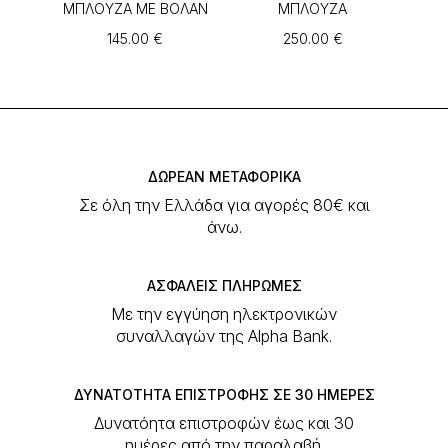
του
ΜΠΛΟΥΖΑ ΜΕ ΒΟΛΑΝ
ΜΠΛΟΥΖΑ
προϊόντος
145.00
€
250.00
€
Νικηφόρου Θεοτόκη 42
Κέρκυρα, Ελλάδα 49131
Αυτό
Αυτό
το
το
προϊόν
προϊόν
έχει
έχει
πολλαπλές
πολλαπλές
ΔΩΡΕΑΝ ΜΕΤΑΦΟΡΙΚΑ
παραλλαγές.
παραλλαγές.
EN
GR
Οι
Οι
Σε όλη την Ελλάδα για αγορές 80€ και
επιλογές
επιλογές
άνω.
μπορούν
μπορούν
να
να
επιλεγούν
επιλεγούν
ΑΣΦΑΛΕΙΣ ΠΛΗΡΩΜΕΣ
στη
στη
Με την εγγύηση ηλεκτρονικών
σελίδα
σελίδα
συναλλαγών της Alpha Bank.
του
του
προϊόντος
προϊόντος
ΔΥΝΑΤΟΤΗΤΑ ΕΠΙΣΤΡΟΦΗΣ ΣΕ 30 ΗΜΕΡΕΣ
Δυνατόητα επιστροφών έως και 30
ημέρες από την παραλαβή.